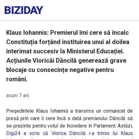
Klaus Iohannis: Premierul îmi cere să încalc
Constituția forțând instituirea unui al doilea
interimat succesiv la Ministerul Educației.
Acțiunile Vioricăi Dăncilă generează grave
blocaje cu consecințe negative pentru
români.
acum 7 ani
Președintele Klaus Iohannis a transmis un comunicat de
presă prin care îi cere încă o dată premierului Dăncilă să
se prezinte pentru votul de încredere în Parlament. Astăzi,
Digi24 a scris că Viorica Dăncilă i-a trimis lui Klaus