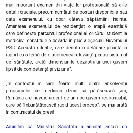
mai important examen din viața lor profesională să afle
detalii cruciale, precum numărul de posturi disponibile sau
data examenului, cu doar câteva săptămâni înainte.
Amânarea examenului de rezidențiat, o etapă esențială
care definește parcursul profesional al oricărui student la
medicină, constituie o dovadă în plus a eșecului Guvernului
PSD. Această situație, care denotă o delăsare jenantă în
raport cu o temă de o asemenea relevanță pentru sistemul
de sănătate, arată dimensiunile dezastrului unui guvern
lipsit de competență și viziune”.
„În contextul în care foarte mulți dintre absolvenții
programelor de medicină decid să părăsească țara,
România are nevoie urgent de un nou guvern responsabil,
care să îmbunătățească rapid acest proces”, se mai arată
în comunicatul de presă.
Aminitim că Ministrul Sănătății a anunțat astăzi că