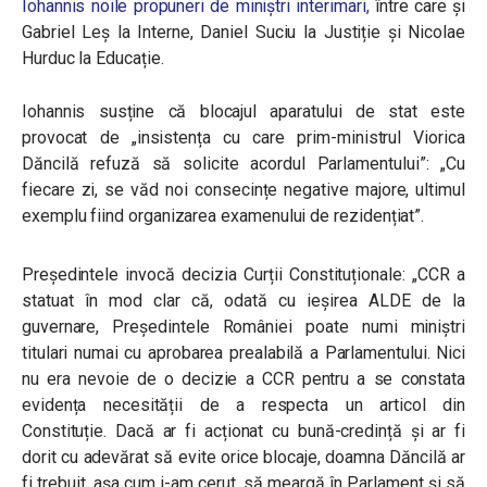
Iohannis noile propuneri de miniștri interimari,
între care și
Gabriel Leș la Interne, Daniel Suciu la Justiție și Nicolae
Hurduc la Educație.
Iohannis susține că blocajul aparatului de stat este
provocat de „insistența cu care prim-ministrul Viorica
Dăncilă refuză să solicite acordul Parlamentului”: „Cu
fiecare zi, se văd noi consecințe negative majore, ultimul
exemplu fiind organizarea examenului de rezidențiat”.
Președintele invocă decizia Curții Constituționale: „CCR a
statuat în mod clar că, odată cu ieșirea ALDE de la
guvernare, Președintele României poate numi miniștri
titulari numai cu aprobarea prealabilă a Parlamentului. Nici
nu era nevoie de o decizie a CCR pentru a se constata
evidența necesității de a respecta un articol din
Constituție. Dacă ar fi acționat cu bună-credință și ar fi
dorit cu adevărat să evite orice blocaje, doamna Dăncilă ar
fi trebuit, așa cum i-am cerut, să meargă în Parlament și să