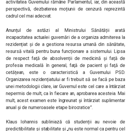
activitatea Guvernului rămâne Parlamentul, iar, din această
perspectivă, dezbaterea moțiunii de cenzură reprezintă
cadrul cel mai adecvat.
Anunțul de astăzi al Ministrului Sănătății arată
incapacitatea actualei guvernări de a organiza admiterea la
rezidențiat și de a gestiona resursa umană din sănătate,
resursă vitală pentru buna funcționare a sistemului. Lipsa
de respect faţă de absolvenții de medicină și față de
profesia medicală în general, faţă de pacient şi faţă de
cetățean, este o caracteristică a Guvernului PSD.
Organizarea rezidențiatului ar fi trebuit să se facă pe baza
unei metodologii clare, iar Guvernul este cel care a întârziat
nepermis de mult, ca în fiecare an, aprobarea acesteia. Mai
mult, acest examen este îngreunat și întârziat suplimentar
anual și de numeroasele etape birocratice”.
Klaus Iohannis subliniază că studenții au nevoie de
predictibilitate și stabilitate și „nu este normal ca pentru cel