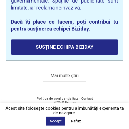
guvernamentale. Spațiile de publicitate sunt
limitate, iar reclama neinvazivă.
Dacă îți place ce facem, poți contribui tu
pentru susținerea echipei Biziday.
SUSȚINE ECHIPA BIZIDAY
Mai multe știri
Politica de confidențialitate
·
Contact
2026 © Biziday
Acest site foloseşte cookies pentru a îmbunătăți experiența ta
de navigare.
Accept
Refuz