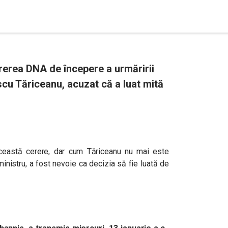
rerea DNA de începere a urmăririi
scu Tăriceanu, acuzat că a luat mită
ceastă cerere, dar cum Tăriceanu nu mai este
ministru, a fost nevoie ca decizia să fie luată de