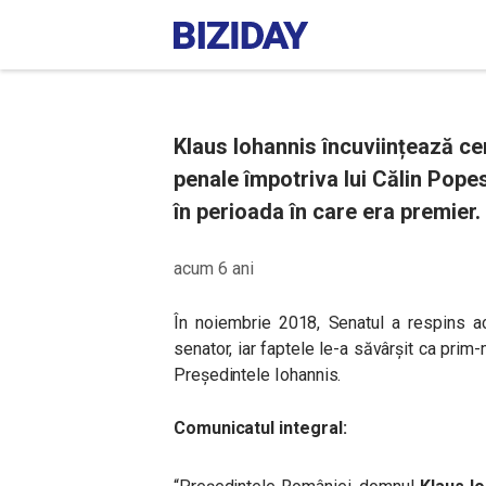
Klaus Iohannis încuviințează ce
penale împotriva lui Călin Pope
în perioada în care era premier.
acum 6 ani
În noiembrie 2018, Senatul a respins a
senator, iar faptele le-a săvârșit ca prim-
Președintele Iohannis.
Comunicatul integral: