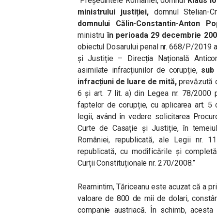
“Președintele României, domnul
Klaus Io
ministrului justiției,
domnul Stelian-Cr
domnului Călin-Constantin-Anton Po
ministru
în perioada 29 decembrie 20
obiectul Dosarului penal nr. 668/P/2019 a
și Justiție – Direcția Națională Antico
asimilate infracțiunilor de corupție,
sub 
infracțiuni de luare de mită,
prevăzută de
6 și art. 7 lit. a) din Legea nr. 78/2000
faptelor de corupție, cu aplicarea art.
legii, având în vedere solicitarea Procur
Curte de Casație și Justiție, în temeiul 
României, republicată, ale Legii nr. 11
republicată, cu modificările și completă
Curții Constituționale nr. 270/2008.”
Reamintim, Tăriceanu este acuzat că a pri
valoare de 800 de mii de dolari, constân
companie austriacă. În schimb, acesta și