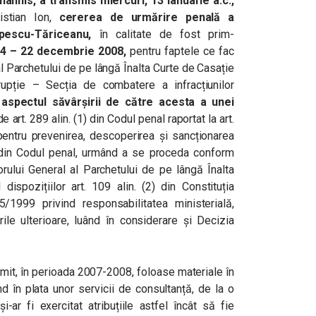
hannis, a transmis miercuri, 13 ianuarie a.c.,
istian Ion,
cererea de urmărire penală a
pescu-Tăriceanu,
în calitate de fost prim-
04 – 22 decembrie 2008,
pentru faptele ce fac
l Parchetului de pe lângă Înalta Curte de Casație
rupție – Secția de combatere a infracțiunilor
aspectul săvârșirii de către acesta a unei
 art. 289 alin. (1) din Codul penal raportat la art.
 pentru prevenirea, descoperirea și sancționarea
 5 din Codul penal, urmând a se proceda conform
orului General al Parchetului de pe lângă Înalta
dispozițiilor art. 109 alin. (2) din Constituția
5/1999 privind responsabilitatea ministerială,
rile ulterioare, luând în considerare și Decizia
mit, în perioada 2007-2008, foloase materiale în
d în plata unor servicii de consultanță, de la o
-ar fi exercitat atribuțiile astfel încât să fie