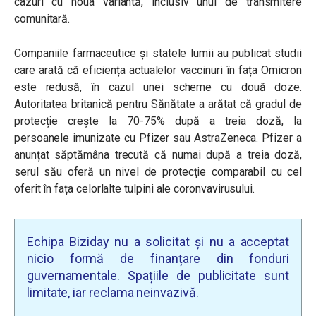
cazuri cu noua variantă, inclusiv unul de transmitere
comunitară.
Companiile farmaceutice și statele lumii au publicat studii
care arată că eficiența actualelor vaccinuri în fața Omicron
este redusă, în cazul unei scheme cu două doze.
Autoritatea britanică pentru Sănătate a arătat că gradul de
protecție crește la 70-75% după a treia doză, la
persoanele imunizate cu Pfizer sau AstraZeneca. Pfizer a
anunțat săptămâna trecută că numai după a treia doză,
serul său oferă un nivel de protecție comparabil cu cel
oferit în fața celorlalte tulpini ale coronvavirusului.
Echipa Biziday nu a solicitat și nu a acceptat
nicio formă de finanțare din fonduri
guvernamentale. Spațiile de publicitate sunt
limitate, iar reclama neinvazivă.