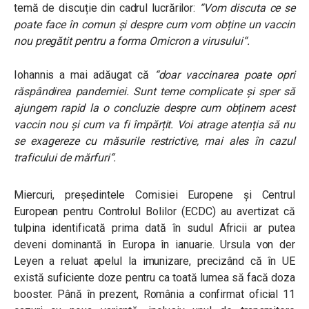
temă de discuție din cadrul lucrărilor:
“Vom discuta ce se
poate face în comun și despre cum vom obține un vaccin
nou pregătit pentru a forma Omicron a virusului“.
Iohannis a mai adăugat că
“doar vaccinarea poate opri
răspândirea pandemiei. Sunt teme complicate și sper să
ajungem rapid la o concluzie despre cum obținem acest
vaccin nou și cum va fi împărțit.
Voi atrage atenția să nu
se exagereze cu măsurile restrictive, mai ales în cazul
traficului de mărfuri
“.
Miercuri, președintele Comisiei Europene și Centrul
European pentru Controlul Bolilor (ECDC) au avertizat că
tulpina identificată prima dată în sudul Africii ar putea
deveni dominantă în Europa în ianuarie. Ursula von der
Leyen a reluat apelul la imunizare, precizând că în UE
există suficiente doze pentru ca toată lumea să facă doza
booster. Până în prezent, România a confirmat oficial 11