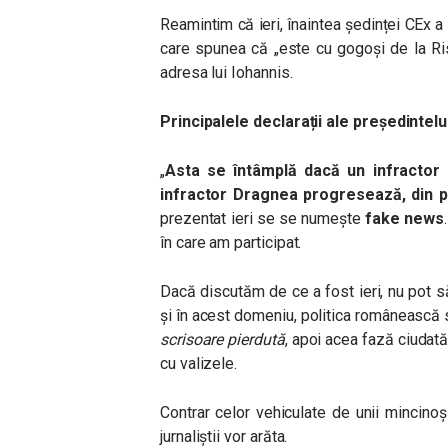
Reamintim că ieri, înaintea ședinței CEx a
care spunea că „este cu gogoşi de la Ris
adresa lui Iohannis.
Principalele declarații ale președintelu
„
Asta se întâmplă dacă un infractor a
infractor Dragnea progresează, din p
prezentat ieri se se numește
fake news
în care am participat.
Dacă discutăm de ce a fost ieri, nu pot s
și în acest domeniu, politica românească
scrisoare pierdută
, apoi acea fază ciudată 
cu valizele.
Contrar celor vehiculate de unii mincinoș
jurnaliștii vor arăta.