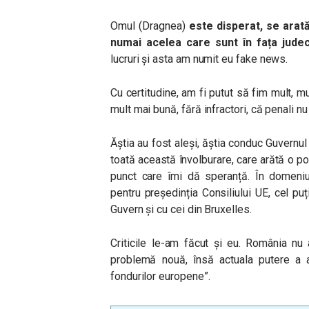
Omul (Dragnea)
este disperat, se arat
numai acelea care sunt în fața judec
lucruri și asta am numit eu fake news.
Cu certitudine, am fi putut să fim mult, m
mult mai bună, fără infractori, că penali n
Ăștia au fost aleși, ăștia conduc Guvernul
toată această învolburare, care arătă o po
punct care îmi dă speranță. În domeniul
pentru președinția Consiliului UE, cel pu
Guvern și cu cei din Bruxelles.
Criticile le-am făcut și eu. România nu
problemă nouă, însă actuala putere a a
fondurilor europene”.