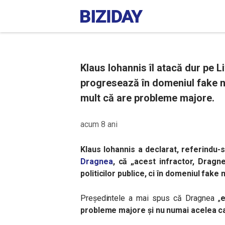
Klaus Iohannis îl atacă dur pe L
progresează în domeniul fake ne
mult că are probleme majore.
acum 8 ani
Klaus Iohannis a declarat, referindu-
Dragnea
, că „a
cest infractor, Dragn
politicilor publice, ci în domeniul fake
Președintele a mai spus că Dragnea „
e
probleme majore și nu numai acelea car