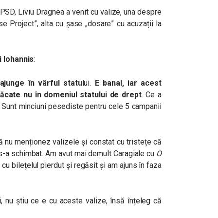
 PSD, Liviu Dragnea a venit cu valize, una despre
e Project”, alta cu șase „dosare” cu acuzații la
i Iohannis
:
junge în vârful statul
ui.
E banal, iar acest
ăcate nu în domeniul statului de drept
. Ce a
. Sunt minciuni pesediste pentru cele 5 campanii
ă nu menționez valizele și constat cu tristețe că
 s-a schimbat. Am avut mai demult Caragiale cu
O
cu bilețelul pierdut și regăsit și am ajuns în faza
i, nu știu ce e cu aceste valize, însă înțeleg că