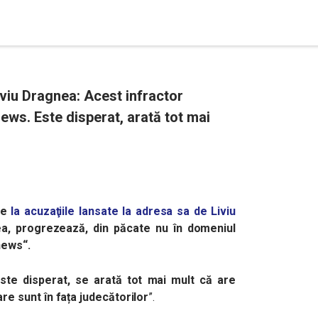
iviu Dragnea: Acest infractor
ws. Este disperat, arată tot mai
se
la acuzaţiile lansate la adresa sa de Liviu
ea, progrezează, din păcate nu în domeniul
 news
“.
ste disperat, se arată tot mai mult că are
e sunt în fața judecătorilor
”.