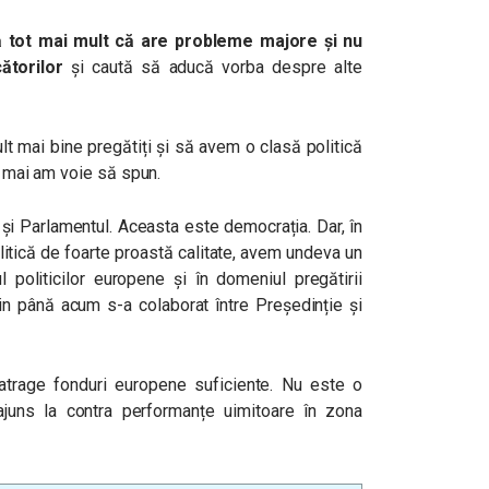
ă tot mai mult că are probleme majore și nu
ătorilor
și caută să aducă vorba despre alte
ult mai bine pregătiți și să avem o clasă politică
u mai am voie să spun.
 și Parlamentul. Aceasta este democrația. Dar, în
litică de foarte proastă calitate, avem undeva un
 politicilor europene și în domeniul pregătirii
țin până acum s-a colaborat între Președinție și
 atrage fonduri europene suficiente. Nu este o
juns la contra performanțe uimitoare în zona