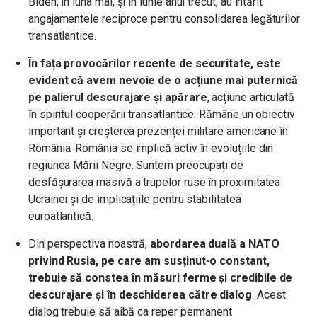
Biden, în luna mai, și în iunie anul trecut, au întărit
angajamentele reciproce pentru consolidarea legăturilor
transatlantice.
În fața provocărilor recente de securitate, este
evident că avem nevoie de o acțiune mai puternică
pe palierul descurajare și apărare
, acțiune articulată
în spiritul cooperării transatlantice. Rămâne un obiectiv
important și creșterea prezenței militare americane în
România. România se implică activ în evoluțiile din
regiunea Mării Negre. Suntem preocupați de
desfășurarea masivă a trupelor ruse în proximitatea
Ucrainei și de implicațiile pentru stabilitatea
euroatlantică.
Din perspectiva noastră,
abordarea duală a NATO
privind Rusia, pe care am susținut-o constant,
trebuie să constea în măsuri ferme și credibile de
descurajare și în deschiderea către dialog
. Acest
dialog trebuie să aibă ca reper permanent