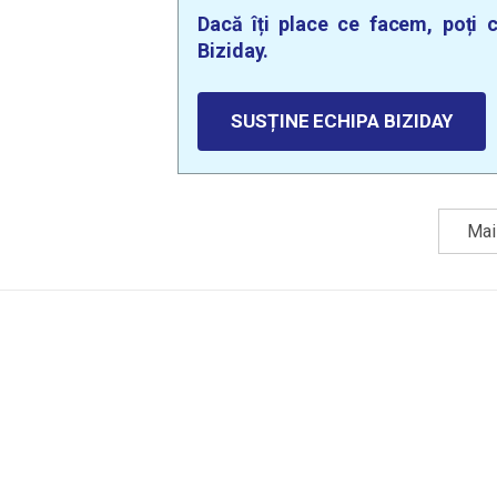
Dacă îți place ce facem, poți c
Biziday.
SUSȚINE ECHIPA BIZIDAY
Mai 