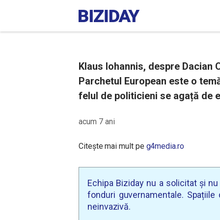
Klaus Iohannis, despre Dacian 
Parchetul European este o temă d
felul de politicieni se agață de 
acum 7 ani
Citește mai mult pe
g4media.ro
Echipa Biziday nu a solicitat și n
fonduri guvernamentale. Spațiile d
neinvazivă.