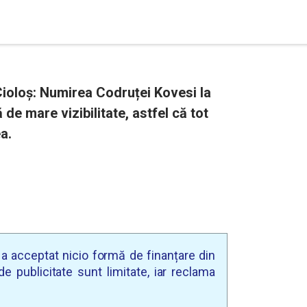
Cioloș: Numirea Codruței Kovesi la
e mare vizibilitate, astfel că tot
ea.
u a acceptat nicio formă de finanțare din
e publicitate sunt limitate, iar reclama