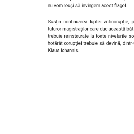
nu vom reuși să învingem acest flagel.
Susțin continuarea luptei anticorupție,
tuturor magistraților care duc această bătăl
trebuie reinstaurate la toate nivelurile s
hotărât corupției trebuie să devină, dintr
Klaus Iohannis.