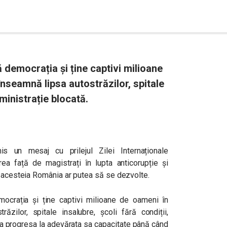
 democrația și ține captivi milioane
nseamnă lipsa autostrăzilor, spitale
dministrație blocată.
s un mesaj cu prilejul Zilei Internaționale
erea față de magistrați în lupta anticorupție și
a acesteia România ar putea să se dezvolte.
ocrația și ține captivi milioane de oameni în
ăzilor, spitale insalubre, școli fără condiții,
ea progresa la adevărata sa capacitate până când