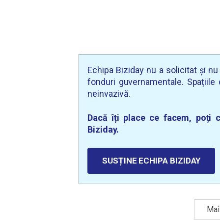
Echipa Biziday nu a solicitat și n
fonduri guvernamentale. Spațiile d
neinvazivă.
Dacă îți place ce facem, poți c
Biziday.
SUSȚINE ECHIPA BIZIDAY
Mai 