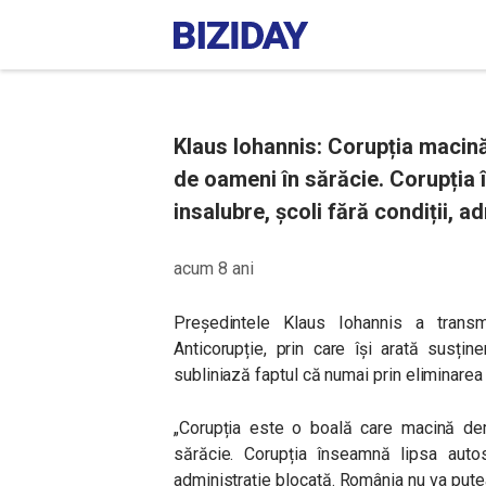
Klaus Iohannis: Corupția macină
de oameni în sărăcie. Corupția î
insalubre, școli fără condiții, a
acum 8 ani
Președintele Klaus Iohannis a transmi
Anticorupție, prin care își arată susțin
subliniază faptul că numai prin eliminare
„Corupția este o boală care macină dem
sărăcie. Corupția înseamnă lipsa autostr
administrație blocată. România nu va put