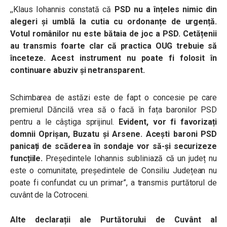
,,Klaus Iohannis constată că
PSD nu a înțeles nimic din
alegeri și umblă la cutia cu ordonanțe de urgență.
Votul românilor nu este bătaia de joc a PSD.
Cetățenii
au transmis foarte clar că practica OUG trebuie să
înceteze. Acest instrument nu poate fi folosit în
continuare abuziv și netransparent.
Schimbarea de astăzi este de fapt o concesie pe care
premierul Dăncilă vrea să o facă în fața baronilor PSD
pentru a le câștiga sprijinul.
Evident, vor fi favorizați
domnii Oprișan, Buzatu și Arsene. Acești baroni PSD
panicați de scăderea în sondaje vor să-și securizeze
funcțiile.
Președintele Iohannis subliniază că un județ nu
este o comunitate, președintele de Consiliu Județean nu
poate fi confundat cu un primar”, a transmis purtătorul de
cuvânt de la Cotroceni.
Alte declarații ale Purtătorului de Cuvânt al