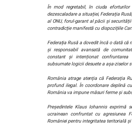
În mod regretabil, în ciuda eforturilor
dezescaladare a situației, Federația Rus
al ONU, forul-garant al păcii și securității
contradicție manifestă cu dispozițiile Car
Federația Rusă a dovedit încă o dată că n
și responsabil avansată de comunitat
constant și intenționat confruntarea 
subsumate logicii desuete a așa-ziselor sf
România atrage atenția că Federația Rus
profund ilegal. În coordonare deplină cu 
România va impune măsuri ferme și subs
Președintele Klaus Iohannis exprimă so
ucrainean confruntat cu agresiunea Fed
României pentru integritatea teritorială și