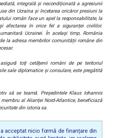
ediată, integrală și necondiționată a agresiunii
ruse din Ucraina și încetarea oricăror presiuni la
atului român face un apel la responsabilitate, la
i afectarea în orice fel a siguranței civililor.
umanitară Ucrainei. În același timp, România
stile la adresa membrilor comunității române din
ecesar.
sigură toți cetățenii români de pe teritoriul
ile sale diplomatice și consulare, este pregătită
tiv să se teamă. Președintele Klaus Iohannis
t membru al Alianței Nord-Atlantice, beneficiază
curitate din istoria sa.
u a acceptat nicio formă de finanțare din