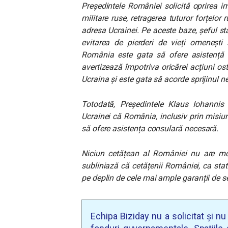
Președintele României solicită oprirea im
militare ruse, retragerea tuturor forțelor 
adresa Ucrainei. Pe aceste baze, șeful st
evitarea de pierderi de vieți omenești ș
România este gata să ofere asistență 
avertizează împotriva oricărei acțiuni o
Ucraina și este gata să acorde sprijinul n
Totodată, Președintele Klaus Iohannis a
Ucrainei că România, inclusiv prin misiun
să ofere asistența consulară necesară.
Niciun cetățean al României nu are mo
subliniază că cetățenii României, ca sta
pe deplin de cele mai ample garanții de se
Echipa Biziday nu a solicitat și n