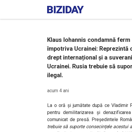
Klaus Iohannis condamnă ferm 
împotriva Ucrainei: Reprezintă o
drept internațional și a suveranită
Ucrainei. Rusia trebuie să supo
ilegal.
acum 4 ani
La o oră și jumătate după ce Vladimir Pu
pentru demilitarizarea și denazificarea
comunicat de presă. Președintele Român
trebuie să suporte consecințele acestui 