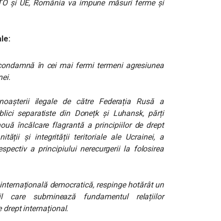
 NATO și UE, România va impune măsuri ferme și
le:
 condamnă în cei mai fermi termeni agresiunea
ei.
oașterii ilegale de către Federația Rusă a
lici separatiste din Donețk și Luhansk, părți
ouă încălcare flagrantă a principiilor de drept
ății și integrității teritoriale ale Ucrainei, a
 respectiv a principiului nerecurgerii la folosirea
internațională democratică, respinge hotărât un
l care subminează fundamentul relațiilor
 drept internațional.