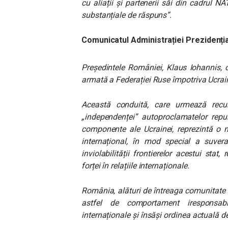
cu aliații și partenerii săi din cadrul
substanțiale de răspuns”.
Comunicatul Administrației Prezidenția
Președintele României, Klaus Iohannis,
armată a Federației Ruse împotriva Ucrain
Această conduită, care urmează recun
„independenței” autoproclamatelor repub
componente ale Ucrainei, reprezintă o n
internațional, în mod special a suveranit
inviolabilității frontierelor acestui stat,
forței în relațiile internaționale.
România, alături de întreaga comunitate 
astfel de comportament iresponsabi
internaționale și însăși ordinea actuală de