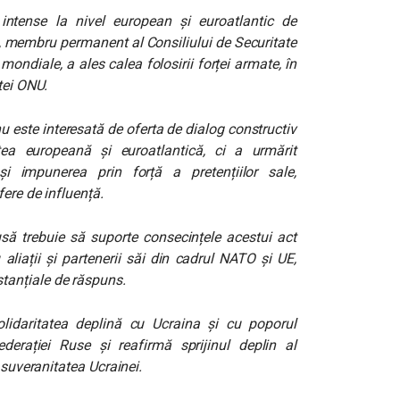
 intense la nivel european și euroatlantic de
ă, membru permanent al Consiliului de Securitate
 mondiale, a ales calea folosirii forței armate, în
tei ONU.
u este interesată de oferta de dialog constructiv
ea europeană și euroatlantică, ci a urmărit
și impunerea prin forță a pretențiilor sale,
ere de influență.
ă trebuie să suporte consecințele acestui act
aliații și partenerii săi din cadrul NATO și UE,
tanțiale de răspuns.
lidaritatea deplină cu Ucraina și cu poporul
erației Ruse și reafirmă sprijinul deplin al
 suveranitatea Ucrainei.