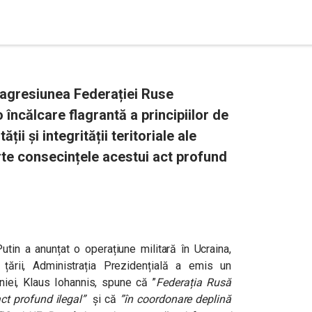
agresiunea Federației Ruse
 încălcare flagrantă a principiilor de
ții și integrității teritoriale ale
rte consecințele acestui act profund
tin a anunțat o operațiune militară în Ucraina,
 țării, Administrația Prezidențială a emis un
iei, Klaus Iohannis, spune că ”
Federația Rusă
act profund ilegal”
și că
”în coordonare deplină