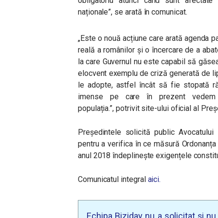
obligatoriu atunci când sunt afectate b
naționale
”
, se arată în comunicat.
„
Este o nouă acțiune care arată agenda pa
reală a românilor și o încercare de a aba
la care Guvernul nu este capabil să găsea
elocvent exemplu de criză generată de li
le adopte, astfel încât să fie stopată r
imense pe care în prezent vedem 
populația.
”,
potrivit site-ului oficial al Preș
Președintele solicită public Avocatului
pentru a verifica în ce măsură Ordonanța 
anul 2018 îndeplinește exigențele constit
Comunicatul integral
aici.
Echipa Biziday nu a solicitat și n