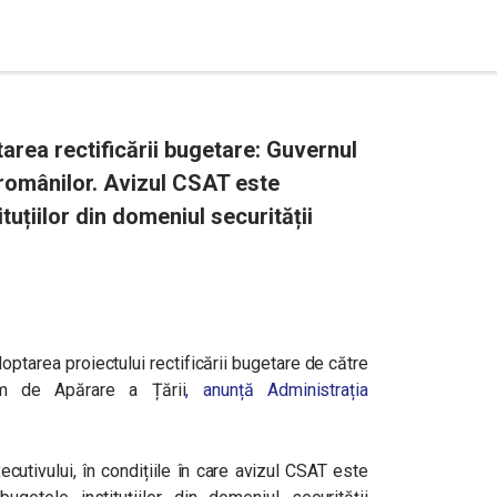
rea rectificării bugetare: Guvernul
 românilor. Avizul CSAT este
tuțiilor din domeniul securității
tarea proiectului rectificării bugetare de către
em de Apărare a Țării
, anunță Administrația
cutivului, în condițiile în care avizul CSAT este