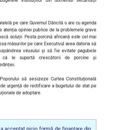
ugetele instituțiilor din domeniul securității
ralelă pe care Guvernul Dăncilă o are cu agenda
te atenția opiniei publice de la problemele grave
scă soluții. Pesta porcină africană este cel mai
psa măsurilor pe care Executivul avea datoria să
ăspândirea virusului și să fie evitate pagubele
că le suportă crescătorii de porcine și
edinției.
 Poporului să sesizeze Curtea Constituțională
de urgență de rectificare a bugetului de stat pe
uționale de adoptare.
u a acceptat nicio formă de finanțare din