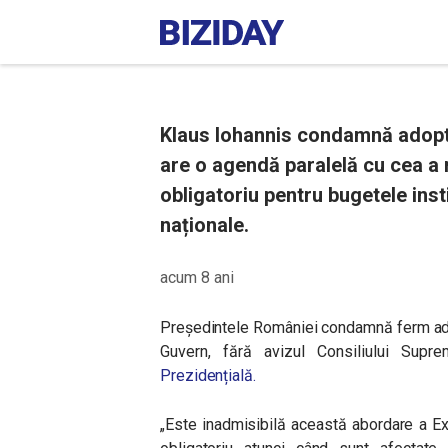
Klaus Iohannis condamnă adopta
are o agendă paralelă cu cea a
obligatoriu pentru bugetele insti
naționale.
acum 8 ani
Președintele României condamnă ferm adop
Guvern, fără avizul Consiliului Supr
Prezidențială.
„
Este inadmisibilă această abordare a Exe