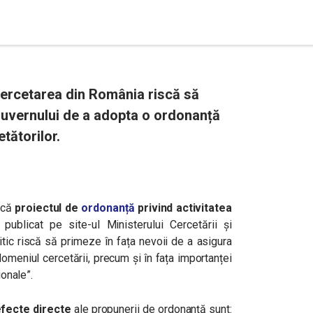
cercetarea din România riscă să
Guvernului de a adopta o ordonanță
tătorilor.
ică
proiectul de
ordonanță
privind activitatea
publicat pe site-ul Ministerului Cercetării și
olitic riscă să primeze în fața nevoii de a asigura
domeniul cercetării, precum și în fața importanței
ionale”.
efecte directe
ale propunerii de ordonanță sunt: