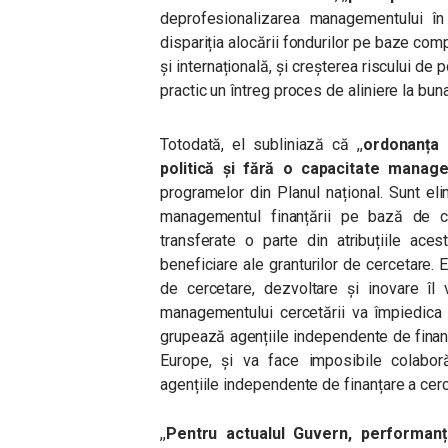
deprofesionalizarea managementului în 
dispariția alocării fondurilor pe baze co
și internațională, și creșterea riscului de p
practic un întreg proces de aliniere la buna
Totodată, el subliniază că ,,
ordonanța 
politică și fără o capacitate manage
programelor din Planul național. Sunt e
managementul finanțării pe bază de co
transferate o parte din atribuțiile aces
beneficiare ale granturilor de cercetare. E
de cercetare, dezvoltare și inovare îl 
managementului cercetării va împiedica d
grupează agențiile independente de finan
Europe, și va face imposibile colaboră
agențiile independente de finanțare a cercetă
,,
Pentru actualul Guvern, performanț