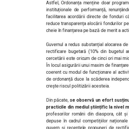
Astfel, Ordonanța menține doar programu
instituționale de performanță, renunțând
facilitarea acordării directe de fonduri că
reduce transparența alocării fondurilor pe
cheie în finanțarea pe bază de merit a activ
Guvernul a redus substanțial alocarea de
rectificare bugetară (10% din bugetul anu
cercetării este oricum de cinci ori mai 
În locul asigurării unui maxim de finanțare 
coerent cu modul de funcționare al activ
de ordonanță duce la scăderea independen
crește riscul politizării acesteia.
Din păcate,
se observă un efort susținu
practicile din mediul științific la nivel 
profesorilor români din diaspora, cât și
depuse în cadrul competițiilor naționale
guvern și recentele propuneri de rectif