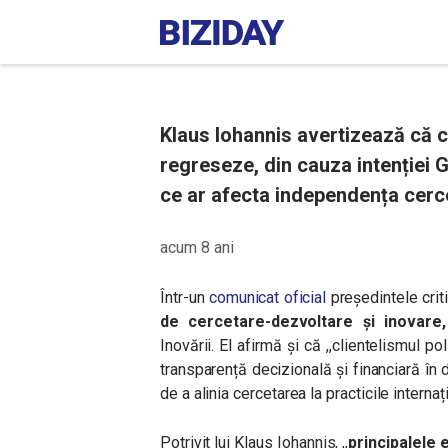
Klaus Iohannis avertizează că 
regreseze, din cauza intenției 
ce ar afecta independența cerce
acum 8 ani
Într-un
comunicat oficial
președintele crit
de cercetare-dezvoltare și inovare,
Inovării. El afirmă și că ,,clientelismul p
transparență decizională și financiară în 
de a alinia cercetarea la practicile internaț
Potrivit lui Klaus Iohannis, ,,
principalele 