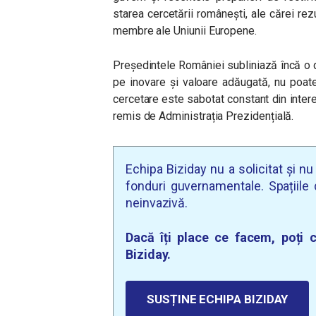
starea cercetării românești, ale cărei rezu
membre ale Uniunii Europene.
Președintele României subliniază încă o
pe inovare și valoare adăugată, nu poate 
cercetare este sabotat constant din inter
remis de Administrația Prezidențială.
Echipa Biziday nu a solicitat și n
fonduri guvernamentale. Spațiile d
neinvazivă.
Dacă îți place ce facem, poți c
Biziday.
SUSȚINE ECHIPA BIZIDAY