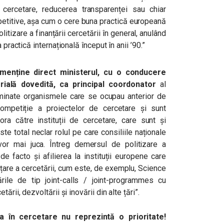
cercetare, reducerea transparenței sau chiar
mpetitive, așa cum o cere buna practică europeană
olitizare a finanțării cercetării în general, anulând
 practică internațională început în anii ’90.”
menține direct ministerul, cu o conducere
rială dovedită, ca principal coordonator
al
liminate organismele care se ocupau anterior de
mpetiție a proiectelor de cercetare și sunt
tora către instituții de cercetare, care sunt și
ste total neclar rolul pe care consiliile naționale
vor mai juca. Întreg demersul de politizare a
e facto și afilierea la instituții europene care
țare a cercetării, cum este, de exemplu, Science
rile de tip joint-calls / joint-programmes cu
rii, dezvoltării și inovării din alte țări”.
a în cercetare nu reprezintă o prioritate!