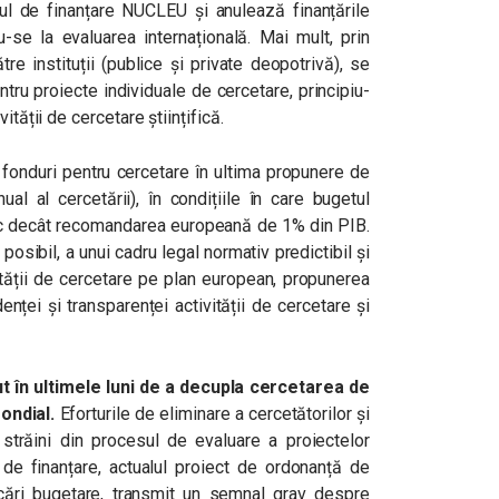
l de finanțare NUCLEU și anulează finanțările
u-se la evaluarea internațională. Mai mult, prin
tre instituții (publice și private deopotrivă), se
ntru proiecte individuale de cercetare, principiu-
ității de cercetare științifică.
 fonduri pentru cercetare în ultima propunere de
al al cercetării), în condițiile în care bugetul
mic decât recomandarea europeană de 1% din PIB.
posibil, a unui cadru legal normativ predictibil și
ității de cercetare pe plan european, propunerea
ței și transparenței activității de cercetare și
t în ultimele luni de a decupla cercetarea de
mondial.
Eforturile de eliminare a cercetătorilor și
 străini din procesul de evaluare a proiectelor
 de finanțare, actualul proiect de ordonanță de
icări bugetare, transmit un semnal grav despre