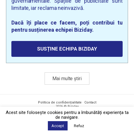
guvernamentale. Spațiile de publicitate sunt
limitate, iar reclama neinvazivă.
Dacă îți place ce facem, poți contribui tu
pentru susținerea echipei Biziday.
SUSȚINE ECHIPA BIZIDAY
Mai multe știri
Politica de confidențialitate
·
Contact
2026 © Biziday
Acest site foloseşte cookies pentru a îmbunătăți experiența ta
de navigare.
Accept
Refuz