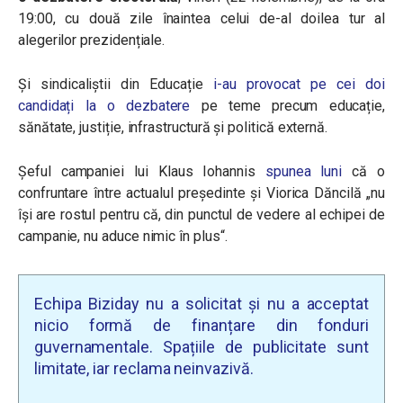
19:00, cu două zile înaintea celui de-al doilea tur al
alegerilor prezidențiale.
Și
sindicaliștii din Educație
i-au provocat pe cei doi
candidați la o dezbatere
pe teme precum educație,
sănătate, justiție, infrastructură și politică externă.
Șeful campaniei lui Klaus Iohannis
spunea luni
că o
confruntare între actualul președinte și Viorica Dăncilă „nu
își are rostul pentru că, din punctul de vedere al echipei de
campanie, nu aduce nimic în plus“.
Echipa Biziday nu a solicitat și nu a acceptat
nicio formă de finanțare din fonduri
guvernamentale. Spațiile de publicitate sunt
limitate, iar reclama neinvazivă.