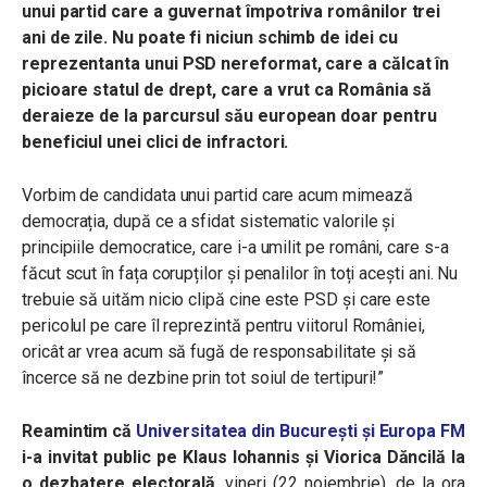
unui partid care a guvernat împotriva românilor trei
ani de zile. Nu poate fi niciun schimb de idei cu
reprezentanta unui PSD nereformat, care a călcat în
picioare statul de drept, care a vrut ca România să
deraieze de la parcursul său european doar pentru
beneficiul unei clici de infractori.
Vorbim de candidata unui partid care acum mimează
democrația, după ce a sfidat sistematic valorile și
principiile democratice, care i-a umilit pe români, care s-a
făcut scut în fața corupților și penalilor în toți acești ani. Nu
trebuie să uităm nicio clipă cine este PSD și care este
pericolul pe care îl reprezintă pentru viitorul României,
oricât ar vrea acum să fugă de responsabilitate și să
încerce să ne dezbine prin tot soiul de tertipuri!”
Reamintim că
Universitatea din București și Europa FM
i-a invitat public pe Klaus Iohannis și Viorica Dăncilă la
o dezbatere electorală
, vineri (22 noiembrie), de la ora