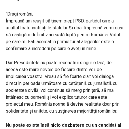
“Dragi români,
Împreună am reușit să ținem piept PSD, partidul care a
asaltat toate instituțiile statului. Și doar împreună vom reuși
să câștigăm definitiv această luptă pentru România. Votul
pe care mi l-ați acordat în primul tur al alegerilor este o
confirmare a încrederii pe care o aveți în mine.
Dar Președintele nu poate reconstrui singur o țară, de
aceea este mare nevoie de fiecare dintre voi, de
implicarea voastră. Vreau să fie foarte clar: voi dialoga
direct în perioada
următoare cu cetățenii, cu jurnaliștii, cu
societatea civilă, voi continua să merg prin țară, să mă
întâlnesc cu oamenii și voi explica tuturor care este
proiectul meu. România normală devine realitate doar prin
solidaritate și unitate, cu susținerea majorității românilor.
Nu poate exista însă nicio dezbatere cu un candidat al