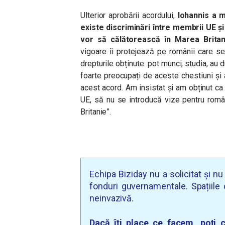
Ulterior aprobării acordului,
Iohannis a m
existe discriminări între membrii UE ș
vor să călătorească în Marea Britan
vigoare îi protejează pe românii care se
drepturile obținute: pot munci, studia, au 
foarte preocupați de aceste chestiuni și 
acest acord. Am insistat și am obținut ca 
UE, să nu se introducă vize pentru româ
Britanie”.
Echipa Biziday nu a solicitat și n
fonduri guvernamentale. Spațiile d
neinvazivă.
Dacă îți place ce facem, poți c