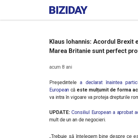
Klaus Iohannis: Acordul Brexit e
Marea Britanie sunt perfect pro
acum 8 ani
Președintele
a declarat
înaintea parti
European
că
este mulțumit de forma aco
va intra în vigoare va proteja drepturile rom
UPDATE:
Consiliul European a aprobat 
mult de un an de negocieri.
,,Trebuie să înțelegem bine despre ce es