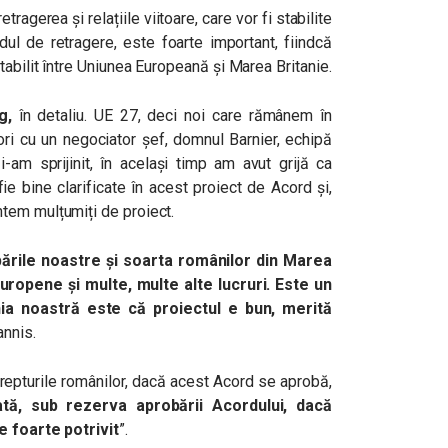
etragerea și relațiile viitoare, care vor fi stabilite
dul de retragere, este foarte important, fiindcă
abilit între Uniunea Europeană și Marea Britanie.
g,
în detaliu. UE 27, deci noi care rămânem în
ori cu un negociator șef, domnul Barnier, echipă
-am sprijinit, în același timp am avut grijă ca
e bine clarificate în acest proiect de Acord și,
tem mulțumiți de proiect.
pările noastre și soarta românilor din Marea
Europene și multe, multe alte lucruri. Este un
ia noastră este că proiectul e bun, merită
annis.
repturile românilor, dacă acest Acord se aprobă,
tă, sub rezerva aprobării Acordului, dacă
e foarte potrivit
”.