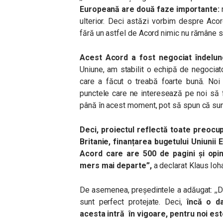
Europeană are două faze importante:
r
ulterior. Deci astăzi vorbim despre Acor
fără un astfel de Acord nimic nu rămâne st
Acest Acord a fost negociat îndelun
Uniune, am stabilit o echipă de negociat
care a făcut o treabă foarte bună. Noi i
punctele care ne interesează pe noi să fi
până în acest moment, pot să spun că sun
Deci, proiectul reflectă toate preocu
Britanie, finanțarea bugetului Uniunii 
Acord care are 500 de pagini și opin
mers mai departe”,
a declarat Klaus Ioh
De asemenea, președintele a adăugat: ,,
D
sunt perfect protejate. Deci,
încă o da
acesta intră în vigoare, pentru noi est