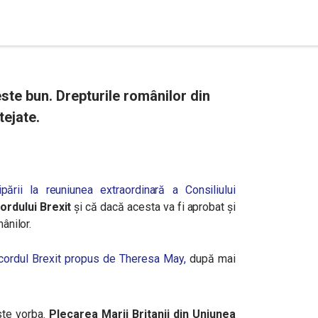
ste bun. Drepturile românilor din
tejate.
cipării la reuniunea extraordinară a Consiliului
rdului Brexit
și că dacă acesta va fi aprobat și
ânilor.
acordul Brexit propus de Theresa May,
după mai
te vorba.
Plecarea Marii Britanii din Uniunea