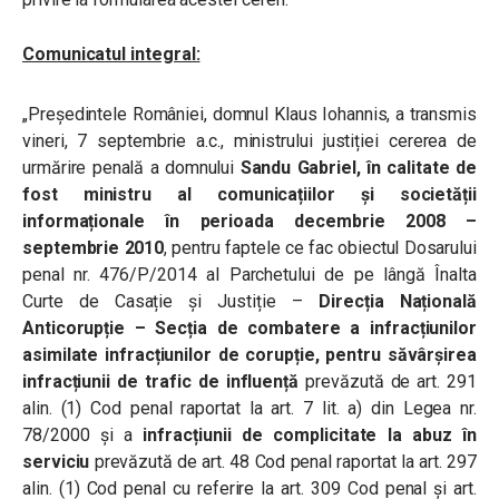
Comunicatul integral:
„
Președintele României, domnul Klaus Iohannis, a transmis
vineri, 7 septembrie a.c., ministrului justiției cererea de
urmărire penală a domnului
Sandu Gabriel, în calitate de
fost ministru al comunicațiilor și societății
informaționale în perioada decembrie 2008 –
septembrie 2010
, pentru faptele ce fac obiectul Dosarului
penal nr. 476/P/2014 al Parchetului de pe lângă Înalta
Curte de Casație și Justiție –
Direcția Națională
Anticorupție – Secția de combatere a infracțiunilor
asimilate infracțiunilor de corupție, pentru săvârșirea
infracțiunii de trafic de influență
prevăzută de art. 291
alin. (1) Cod penal raportat la art. 7 lit. a) din Legea nr.
78/2000 și a
infracțiunii de complicitate la abuz în
serviciu
prevăzută de art. 48 Cod penal raportat la art. 297
alin. (1) Cod penal cu referire la art. 309 Cod penal și art.