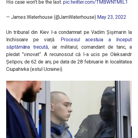
His case won’t be the last.
pic.twitter.com/TMBWNTMtL1
— James Waterhouse (@JamWaterhouse)
May 23, 2022
Un tribunal din Kiev l-a condamnat pe Vadim Șișimarin la
închisoare pe viață.
Procesul acestuia a început
săptămâna trecută
, iar militarul, comandant de tanc, a
pledat ”vinovat”. A recunoscut că l-a ucis pe Oleksandr
Șelipov, de 62 de ani, pe data de 28 februarie în localitatea
Ciupahivka (estul Ucrainei).