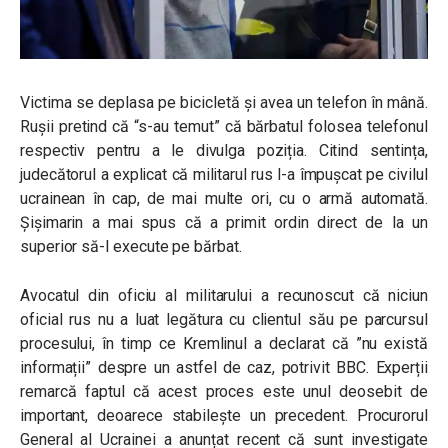
Victima se deplasa pe bicicletă și avea un telefon în mână.
Rușii pretind că “s-au temut” că bărbatul folosea telefonul
respectiv pentru a le divulga poziția. Citind sentința,
judecătorul a explicat că militarul rus l-a împușcat pe civilul
ucrainean în cap, de mai multe ori, cu o armă automată.
Șișimarin a mai spus că a primit ordin direct de la un
superior să-l execute pe bărbat.
Avocatul din oficiu al militarului a recunoscut că niciun
oficial rus nu a luat legătura cu clientul său pe parcursul
procesului, în timp ce Kremlinul a declarat că ”nu există
informații” despre un astfel de caz, potrivit BBC. Experții
remarcă faptul că acest proces este unul deosebit de
important, deoarece stabilește un precedent. Procurorul
General al Ucrainei a anunțat recent că sunt investigate