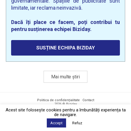
guvernamentale. Spațiile de publicitate sunt
limitate, iar reclama neinvazivă.
Dacă îți place ce facem, poți contribui tu
pentru susținerea echipei Biziday.
SUSȚINE ECHIPA BIZIDAY
Mai multe știri
Politica de confidențialitate
·
Contact
2026 © Biziday
Acest site foloseşte cookies pentru a îmbunătăți experiența ta
de navigare.
Accept
Refuz