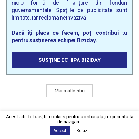
nicio formă de finanțare din fonduri
guvernamentale. Spațiile de publicitate sunt
limitate, iar reclama neinvazivă.
Dacă îți place ce facem, poți contribui tu
pentru susținerea echipei Biziday.
SUSȚINE ECHIPA BIZIDAY
Mai multe știri
Politica de confidențialitate
·
Contact
Acest site foloseşte cookies pentru a îmbunătăți experiența ta
2026 © Biziday
de navigare.
Accept
Refuz