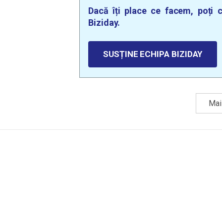
Dacă îți place ce facem, poți c
Biziday.
SUSȚINE ECHIPA BIZIDAY
Mai 