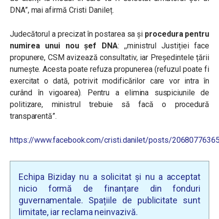
DNA”, mai afirmă Cristi Danileț.
Judecătorul a precizat în postarea sa și
procedura
pentru
numirea unui nou șef DNA
: ,,ministrul Justiției face
propunere, CSM avizează consultativ, iar Președintele țării
numește. Acesta poate refuza propunerea (refuzul poate fi
exercitat o dată, potrivit modificărilor care vor intra în
curând în vigoarea). Pentru a elimina suspiciunile de
politizare, ministrul trebuie să facă o procedură
transparentă”.
https://www.facebook.com/cristi.danilet/posts/206807763
Echipa Biziday nu a solicitat și nu a acceptat
nicio formă de finanțare din fonduri
guvernamentale. Spațiile de publicitate sunt
limitate, iar reclama neinvazivă.