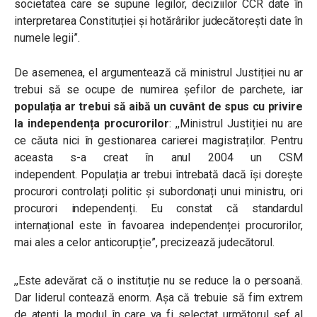
societatea care se supune legilor, deciziilor CCR date în
interpretarea Constituției și hotărârilor judecătorești date în
numele legii”.
De asemenea, el argumentează că m
inistrul Justiției nu ar
trebui să se ocupe de numirea șefilor de parchete, iar
populația ar trebui să aibă un cuvânt de spus cu privire
la independența procurorilor
: ,,Ministrul Justiției nu are
ce căuta nici în gestionarea carierei magistraților. Pentru
aceasta s-a creat în anul 2004 un CSM
independent.
Populația ar trebui întrebată dacă își dorește
procurori controlați politic și subordonați unui ministru, ori
procurori independenți. Eu constat că standardul
internațional este în favoarea independenței procurorilor,
mai ales a celor anticorupție”, precizează judecătorul.
,,Este adevărat că o instituție nu se reduce la o persoană.
Dar liderul contează enorm. Așa că trebuie să fim extrem
de atenți la modul în care va fi selectat următorul șef al