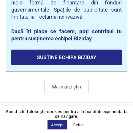
nicio formă de finanțare din fonduri
guvernamentale. Spațiile de publicitate sunt
limitate, iar reclama neinvazivă.
Dacă îți place ce facem, poți contribui tu
pentru susținerea echipei Biziday.
SUSȚINE ECHIPA BIZIDAY
Mai multe știri
Politica de confidențialitate
·
Contact
Acest site foloseşte cookies pentru a îmbunătăți experiența ta
2026 © Biziday
de navigare.
Accept
Refuz