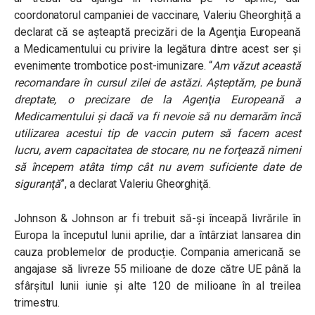
coordonatorul campaniei de vaccinare, Valeriu Gheorghiță a
declarat că se așteaptă precizări de la Agenţia Europeană
a Medicamentului cu privire la legătura dintre acest ser şi
evenimente trombotice post-imunizare. “
Am văzut această
recomandare în cursul zilei de astăzi. Aşteptăm, pe bună
dreptate, o precizare de la Agenţia Europeană a
Medicamentului şi dacă va fi nevoie să nu demarăm încă
utilizarea acestui tip de vaccin putem să facem acest
lucru, avem capacitatea de stocare, nu ne forţează nimeni
să începem atâta timp cât nu avem suficiente date de
siguranţă
”, a declarat Valeriu Gheorghiţă.
Johnson & Johnson ar fi trebuit să-și înceapă livrările în
Europa la începutul lunii aprilie, dar a întârziat lansarea din
cauza problemelor de producție. Compania americană se
angajase să livreze 55 milioane de doze către UE până la
sfârșitul lunii iunie și alte 120 de milioane în al treilea
trimestru.