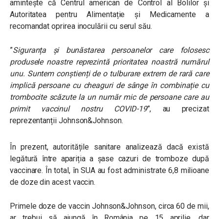
amintește că Centrul american de Control al Bolilor și
Autoritatea pentru Alimentație și Medicamente a
recomandat oprirea inoculării cu serul său.
”
Siguranța și bunăstarea persoanelor care folosesc
produsele noastre reprezintă prioritatea noastră numărul
unu. Suntem conștienți de o tulburare extrem de rară care
implică persoane cu cheaguri de sânge în combinație cu
trombocite scăzute la un număr mic de persoane care au
primit vaccinul nostru COVID-19
”, au precizat
reprezentanții Johnson&Johnson.
În prezent, autoritățile sanitare analizează dacă există
legătură între apariția a șase cazuri de tromboze după
vaccinare. În total, în SUA au fost administrate 6,8 milioane
de doze din acest vaccin.
Primele doze de vaccin Johnson&Johnson, circa 60 de mii,
ar trebui să ajungă în România pe 15 aprilie, dar