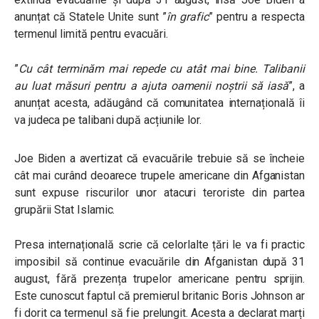
anunțat că Statele Unite sunt ”
în grafic
” pentru a respecta
termenul limită pentru evacuări.
”
Cu cât terminăm mai repede cu atât mai bine. Talibanii
au luat măsuri pentru a ajuta oamenii noștrii să iasă
”, a
anunțat acesta, adăugând că comunitatea internațională îi
va judeca pe talibani după acțiunile lor.
Joe Biden a avertizat că evacuările trebuie să se încheie
cât mai curând deoarece trupele americane din Afganistan
sunt expuse riscurilor unor atacuri teroriste din partea
grupării Stat Islamic.
Presa internațională scrie că celorlalte țări le va fi practic
imposibil să continue evacuările din Afganistan după 31
august, fără prezența trupelor americane pentru sprijin.
Este cunoscut faptul că premierul britanic Boris Johnson ar
fi dorit ca termenul să fie prelungit. Acesta a declarat marți