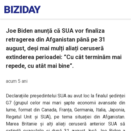
Joe Biden anunță că SUA vor finaliza
retragerea din Afganistan până pe 31
august, deși mai mulți aliați ceruseră
extinderea perioadei: ”Cu cât terminăm mai
repede, cu atât mai bine”.
acum 5 ani
Declarațiile președintelui SUA au avut loc la finalul ședinței
G7 (grupul celor mai mari șapte economii avansate din
lume, format din Canada, Franța, Germania, Italia, Japonia,
Regatul Unit și SUA), pe tema situației din Afganistan.
Marea Britanie și alți aliați ceruseră anterior SUA să
extindă evacuările și după 31 august, însă Joe Biden a