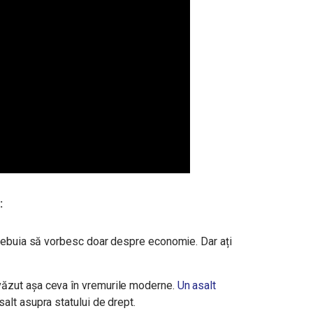
:
 trebuia să vorbesc doar despre economie. Dar ați
văzut așa ceva în vremurile moderne.
Un asalt
alt asupra statului de drept.