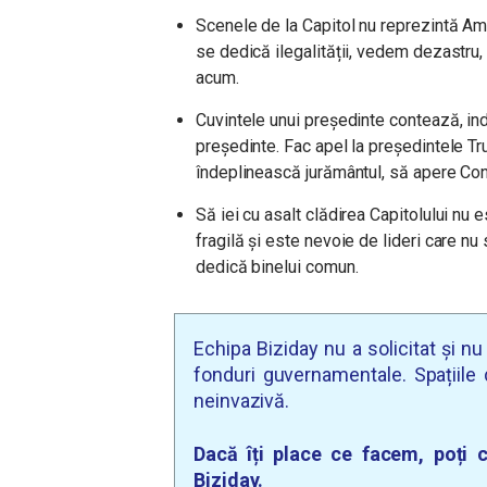
Scenele de la Capitol nu reprezintă A
se dedică ilegalității, vedem dezastru
acum.
Cuvintele unui președinte contează, ind
președinte. Fac apel la președintele T
îndeplinească jurământul, să apere Cons
Să iei cu asalt clădirea Capitolului nu 
fragilă și este nevoie de lideri care nu
dedică binelui comun.
Echipa Biziday nu a solicitat și n
fonduri guvernamentale. Spațiile d
neinvazivă.
Dacă îți place ce facem, poți c
Biziday.