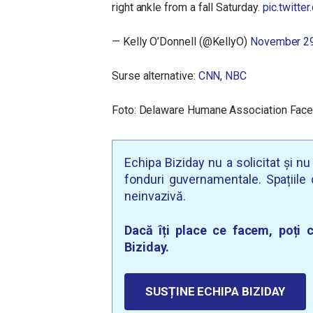
right ankle from a fall Saturday.
pic.twitt
— Kelly O’Donnell (@KellyO)
November 29
Surse alternative:
CNN,
NBC
Foto: Delaware Humane Association Fac
Echipa Biziday nu a solicitat și n
fonduri guvernamentale. Spațiile d
neinvazivă.
Dacă îți place ce facem, poți c
Biziday.
SUSȚINE ECHIPA BIZIDAY