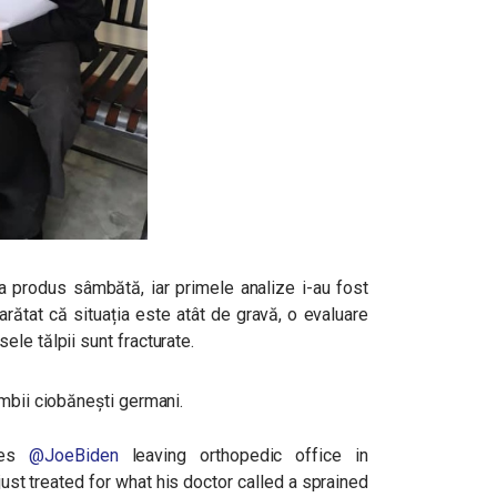
a produs sâmbătă, iar primele analize i-au fost
arătat că situația este atât de gravă, o evaluare
ele tălpii sunt fracturate.
ambii ciobănești germani.
res
@JoeBiden
leaving orthopedic office in
st treated for what his doctor called a sprained