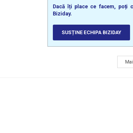
Dacă îți place ce facem, poți c
Biziday.
SUSȚINE ECHIPA BIZIDAY
Mai 