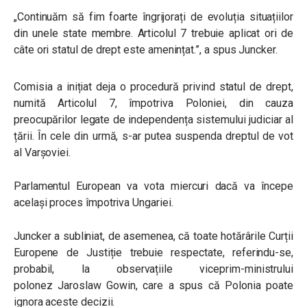
„Continuăm să fim foarte îngrijorați de evoluția situațiilor
din unele state membre. Articolul 7 trebuie aplicat ori de
câte ori statul de drept este amenințat.”, a spus Juncker.
Comisia a inițiat deja o procedură privind statul de drept,
numită Articolul 7, împotriva Poloniei, din cauza
preocupărilor legate de independența sistemului judiciar al
țării. În cele din urmă, s-ar putea suspenda dreptul de vot
al Varșoviei.
Parlamentul European va vota miercuri dacă va începe
același proces împotriva Ungariei.
Juncker a subliniat, de asemenea, că toate hotărârile Curții
Europene de Justiție trebuie respectate, referindu-se,
probabil, la observațiile
viceprim-ministrului
polonez
Jaroslaw Gowin, care a spus că Polonia poate
ignora aceste decizii.