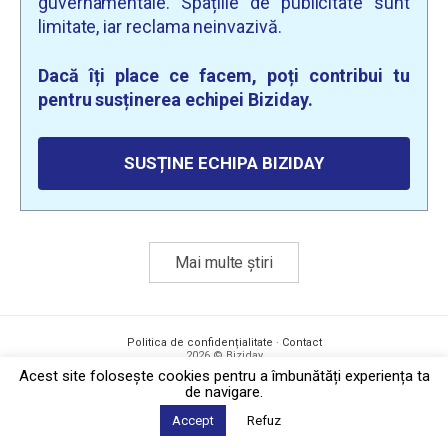
guvernamentale. Spațiile de publicitate sunt
limitate, iar reclama neinvazivă.
Dacă îți place ce facem, poți contribui tu
pentru susținerea echipei Biziday.
SUSȚINE ECHIPA BIZIDAY
Mai multe știri
Politica de confidențialitate
·
Contact
2026 © Biziday
Acest site foloseşte cookies pentru a îmbunătăți experiența ta
de navigare.
Accept
Refuz