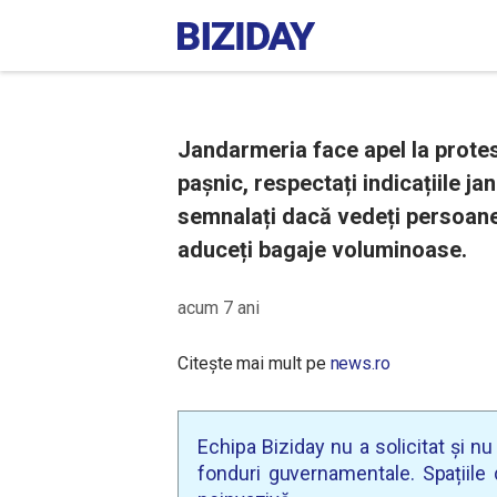
Jandarmeria face apel la protes
pașnic, respectați indicațiile jan
semnalați dacă vedeți persoan
aduceți bagaje voluminoase.
acum 7 ani
Citește mai mult pe
news.ro
Echipa Biziday nu a solicitat și n
fonduri guvernamentale. Spațiile d