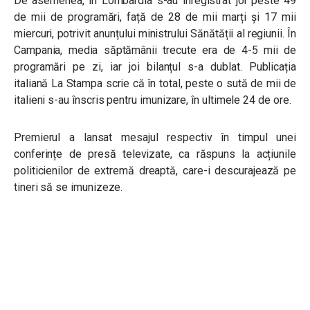
De asemenea, în Lombardia s-au înregistrat joi peste 49
de mii de programări, față de 28 de mii marți și 17 mii
miercuri, potrivit anunțului ministrului Sănătății al regiunii. În
Campania, media săptămânii trecute era de 4-5 mii de
programări pe zi, iar joi bilanțul s-a dublat. Publicația
italiană La Stampa scrie că în total, peste o sută de mii de
italieni s-au înscris pentru imunizare, în ultimele 24 de ore.
Premierul a lansat mesajul respectiv în timpul unei
conferințe de presă televizate, ca răspuns la acțiunile
politicienilor de extremă dreaptă, care-i descurajează pe
tineri să se imunizeze.