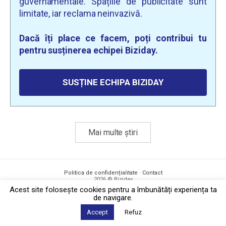
guvernamentale. Spațiile de publicitate sunt
limitate, iar reclama neinvazivă.
Dacă îți place ce facem, poți contribui tu
pentru susținerea echipei Biziday.
SUSȚINE ECHIPA BIZIDAY
Mai multe știri
Politica de confidențialitate
·
Contact
2026 © Biziday
Acest site foloseşte cookies pentru a îmbunătăți experiența ta
de navigare.
Accept
Refuz