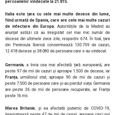
persoanelor vindecate la 21.815.
Italia este țara cu cele mai multe decese din lume,
fiind urmată de Spania, care are cele mai multe cazuri
de infectare din Europa.
Autoritățile de la Madrid au
anunțat astăzi că au înregistat cel mai mic număr de
decese din ultimele zece zile, respectiv 674. În toal, țara
din Peninsula Iberică consemnează 13
0.759 de cazuri,
12.418 decese și 38.080 de persoane care s-au vindecat.
Germania
, a treia cea mai afectată țară europeană, are
peste 97 de mii de cazuri și aproape 1.500 de decese, iar
Franța
, următorul stat, aproape 90 de mii de cazuri și
peste 7.500 de persoane care și-au pierdut viața. Germania
are peste 26 de mii de persoane recuperate, iar Franța
peste 16 mii.
Marea Britanie
, și ea afectată puternic de COVID-19,
înregistrează peste 47 de mii de cazuri, aproape cinci mii