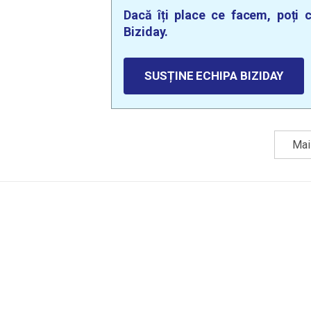
Dacă îți place ce facem, poți c
Biziday.
SUSȚINE ECHIPA BIZIDAY
Mai 