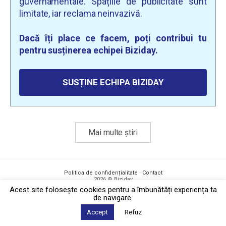
guvernamentale. Spațiile de publicitate sunt
limitate, iar reclama neinvazivă.
Dacă îți place ce facem, poți contribui tu
pentru susținerea echipei Biziday.
SUSȚINE ECHIPA BIZIDAY
Mai multe știri
Politica de confidențialitate
·
Contact
2026 © Biziday
Acest site foloseşte cookies pentru a îmbunătăți experiența ta
de navigare.
Accept
Refuz