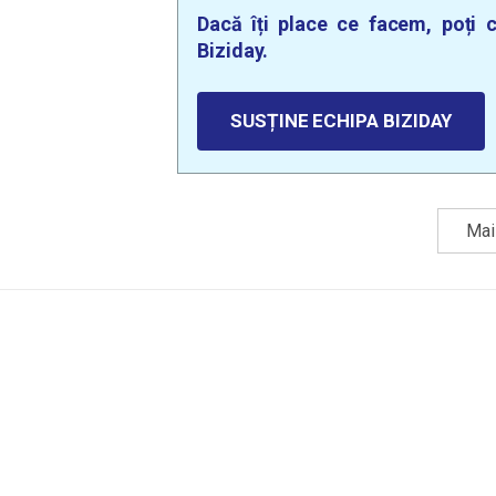
Dacă îți place ce facem, poți c
Biziday.
SUSȚINE ECHIPA BIZIDAY
Mai 