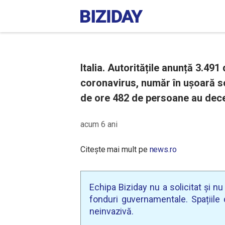
Italia. Autoritățile anunță 3.491
coronavirus, număr în ușoară scă
de ore 482 de persoane au deced
acum 6 ani
Citește mai mult pe
news.ro
Echipa Biziday nu a solicitat și n
fonduri guvernamentale. Spațiile d
neinvazivă.