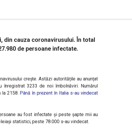
i, din cauza coronavirusului. În total
 27.980 de persoane infectate.
navirusului crește. Astăzi autoritățile au anunțat
înregistrat 3233 de noi îmbolnăviri. Numărul
s la 2158.
Până în prezent în Italia s-au vindecat
ersoane au fost infectate și peste șapte mii au
eleiași statistici, peste 78.000 s-au vindecat.