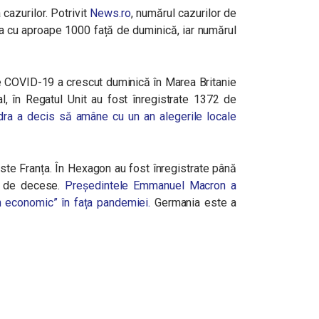
 cazurilor. Potrivit
News.ro
, numărul cazurilor de
ia cu aproape 1000 față de duminică, iar numărul
e COVID-19 a crescut duminică în Marea Britanie
al, în Regatul Unit au fost înregistrate 1372 de
dra a decis să amâne
cu un an alegerile locale
este Franța. În Hexagon au fost înregistrate până
 de decese.
Președintele Emmanuel Macron a
an economic” în fața pandemiei.
Germania este a