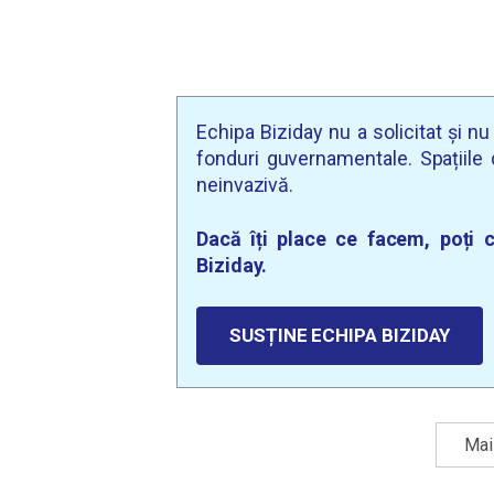
Echipa Biziday nu a solicitat și n
fonduri guvernamentale. Spațiile d
neinvazivă.
Dacă îți place ce facem, poți c
Biziday.
SUSȚINE ECHIPA BIZIDAY
Mai 