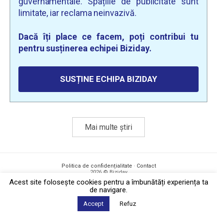
guvernamentale. Spațiile de publicitate sunt
limitate, iar reclama neinvazivă.
Dacă îți place ce facem, poți contribui tu
pentru susținerea echipei Biziday.
SUSȚINE ECHIPA BIZIDAY
Mai multe știri
Politica de confidențialitate
·
Contact
2026 © Biziday
Acest site foloseşte cookies pentru a îmbunătăți experiența ta
de navigare.
Accept
Refuz