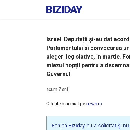
Israel. Deputații și-au dat acor
Parlamentului și convocarea unei
alegeri legislative, în martie. 
miezul nopții pentru a desemna
Guvernul.
acum 7 ani
Citește mai mult pe
news.ro
Echipa Biziday nu a solicitat și n