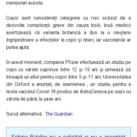
menționat acesta.
Copiii sunt considerați categorie cu risc scăzut de a
dezvolta complicații grave din cauza bolii, însă medicii
avertizează că varianta britanică a dus la o creștere
îngrijorătoare a infecțiilor la copii și tineri, iar vaccinările ar
putea ajuta.
În acest moment, compania Pfizer efectuează un studiu pe
copii cu vârste cuprinse între 12 și 15 ani și urmează să
înceapă un altul pentru copiii între 5 și 11 ani. Universitatea
din Oxford a anunțat, de asemenea , un studiu pentru a
testa vaccinul Covid-19 produs de AstraZeneca pe copii cu
vârsta de până la șase ani.
Sursă alternativă :
The Guardian
Echipa Biziday nu a solicitat și nu a acceptat