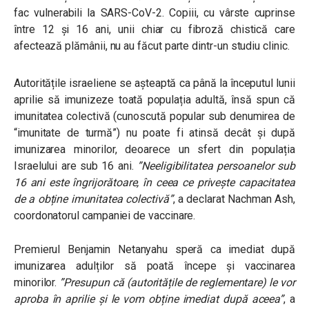
fac vulnerabili la SARS-CoV-2. Copiii, cu vârste cuprinse
între 12 și 16 ani, unii chiar cu fibroză chistică care
afectează plămânii, nu au făcut parte dintr-un studiu clinic.
Autoritățile israeliene se așteaptă ca până la începutul lunii
aprilie să imunizeze toată populația adultă, însă spun că
imunitatea colectivă (cunoscută popular sub denumirea de
“imunitate de turmă”) nu poate fi atinsă decât și după
imunizarea minorilor, deoarece un sfert din populația
Israelului are sub 16 ani.
”Neeligibilitatea persoanelor sub
16 ani este îngrijorătoare, în ceea ce privește capacitatea
de a obține imunitatea colectivă”
, a declarat Nachman Ash,
coordonatorul campaniei de vaccinare.
Premierul Benjamin Netanyahu speră ca imediat după
imunizarea adulților să poată începe și vaccinarea
minorilor.
”Presupun că (autoritățile de reglementare) le vor
aproba în aprilie și le vom obține imediat după aceea”
, a