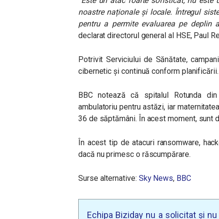
”Este un atac foarte sofisticat, nu este 
noastre naționale și locale. Întregul sist
pentru a permite evaluarea pe deplin a 
declarat directorul general al HSE, Paul Re
Potrivit Serviciului de Sănătate, campa
cibernetic și continuă conform planificării.
BBC notează că spitalul Rotunda din D
ambulatoriu pentru astăzi, iar maternitate
36 de săptămâni. În acest moment, sunt di
În acest tip de atacuri ransomware, hack
dacă nu primesc o răscumpărare.
Surse alternative:
Sky News
,
BBC
Echipa Biziday nu a solicitat și n