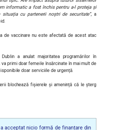
unul tipic. Are impact asupra tuturor sistemelor
em informatic a fost închis pentru a-l proteja și
situația cu partenerii noștri de securitate”
, a
id.
nia de vaccinare nu este afectată de acest atac
ublin a anulat majoritatea programărilor în
a va primi doar femeile însărcinate în mai mult de
sponibile doar serviciile de urgență.
erii blochează fișierele și amenință că le șterg
u a acceptat nicio formă de finanțare din