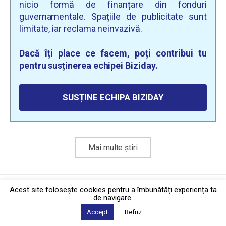
nicio formă de finanțare din fonduri
guvernamentale. Spațiile de publicitate sunt
limitate, iar reclama neinvazivă.
Dacă îți place ce facem, poți contribui tu
pentru susținerea echipei Biziday.
SUSȚINE ECHIPA BIZIDAY
Mai multe știri
Politica de confidențialitate
·
Contact
Acest site foloseşte cookies pentru a îmbunătăți experiența ta
2026 © Biziday
de navigare.
Accept
Refuz