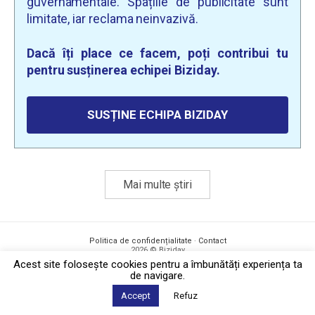
guvernamentale. Spațiile de publicitate sunt
limitate, iar reclama neinvazivă.
Dacă îți place ce facem, poți contribui tu
pentru susținerea echipei Biziday.
SUSȚINE ECHIPA BIZIDAY
Mai multe știri
Politica de confidențialitate
·
Contact
2026 © Biziday
Acest site foloseşte cookies pentru a îmbunătăți experiența ta
de navigare.
Accept
Refuz