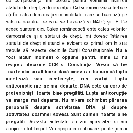
de complezență. Îmi doresc pentru România întărirea
statului de drept, a democrației. Calea românească trebuie
să fie calea democrației consolidate, care se bazează pe
valorile noastre, pe care se bazează și NATO, și UE. De
aceea suntem aici. Calea românească este calea valorilor
democratice și a statului de drept. Îmi doresc întărirea
statului de drept și atunci e evident că primul om în stat
trebuie să resecte deciziile Curții Constituționale.
Nu a
fost niciun moment o opțiune pentru mine să nu
respect deciziile CCR și Constituția. Vreau să fie
foarte clar un alt lucru: dacă cineva se bucură că lupta
încetează sau încetinește, nici vorbă. Lupta
anticorupție merge mai departe. DNA este un corp de
profesioniști foarte bine pregătiți. Lupta anticorupție
va merge mai departe. Nu mi-am schimbat părerea
personală despre activitatea DNA și despre
activitatea doamnei Kovesi. Sunt oameni foarte bine
pregătiți.
Această activitate eu am apreciat-o și am
sprijinit-o tot timpul. Voi sprijini în continuare, poate și mai