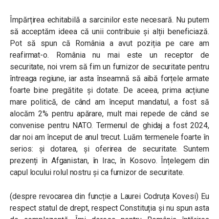
Împărțirea echitabilă a sarcinilor este necesară. Nu putem
să acceptăm ideea că unii contribuie și alții beneficiază.
Pot să spun că România a avut poziția pe care am
reafirmat-o. România nu mai este un receptor de
securitate, noi vrem să fim un furnizor de securitate pentru
întreaga regiune, iar asta înseamnă să aibă forțele armate
foarte bine pregătite și dotate. De aceea, prima acțiune
mare politică, de când am început mandatul, a fost să
alocăm 2% pentru apărare, mult mai repede de când se
convenise pentru NATO. Termenul de ghidaj a fost 2024,
dar noi am început de anul trecut. Luăm termenele foarte în
serios: și dotarea, și oferirea de securitate. Suntem
prezenți în Afganistan, în Irac, în Kosovo. Înțelegem din
capul locului rolul nostru și ca furnizor de securitate.
(despre revocarea din funcție a Laurei Codruța Kovesi) Eu
respect statul de drept, respect Constituția și nu spun asta