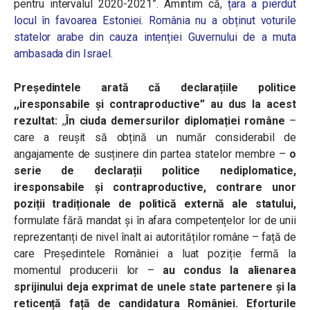
pentru intervalul 2020-2021”. Amintim că,
țara a pierdut
locul în favoarea Estoniei. România nu a obținut voturile
statelor arabe din cauza intenției Guvernului de a muta
ambasada din Israel.
Președintele arată că declarațiile politice
,,iresponsabile și contraproductive” au dus la acest
rezultat:
,,
În ciuda demersurilor diplomației române
–
care a reușit să obțină un număr considerabil de
angajamente de susținere din partea statelor membre –
o
serie de declarații politice nediplomatice,
iresponsabile și contraproductive, contrare unor
poziții tradiționale de politică externă ale statului,
formulate fără mandat și în afara competențelor lor de unii
reprezentanți de nivel înalt ai autorităților române – față de
care Președintele României a luat poziție fermă la
momentul producerii lor –
au condus la alienarea
sprijinului deja exprimat de unele state partenere și la
reticență față de candidatura României.
Eforturile