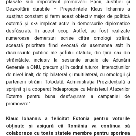
plasate sub imperativul promovării Păcii, Justiției și
Dezvoltării durabile – Președintele Klaus Iohannis a
susținut constant și ferm acest obiectiv major de politică
externă și s-a implicat activ în demersurile diplomatice
desfășurate în acest scop. Astfel, au fost realizate
numeroase demersuri scrise către omologi străini,
această prioritate fiind evocată de asemenea atât în
discursurile publice ale șefului statului, din țară sau din
străinătate, inclusiv la sesiunile anuale ale Adunării
Generale a ONU, precum și în cadrul tuturor interacțiunilor
de nivel înalt, de tip bilateral și multilateral, cu omologii și
partenerii străini. Totodată, Administrația Prezidențială a
sprijinit și a cooperat îndeaproape cu Ministerul Afacerilor
Externe pentru buna desfășurare a campaniei de
promovare”.
Klaus Iohannis a felicitat Estonia pentru voturile
obținute și asigură că România va continua să
colaboreze cu toate statele membre pentru sporirea