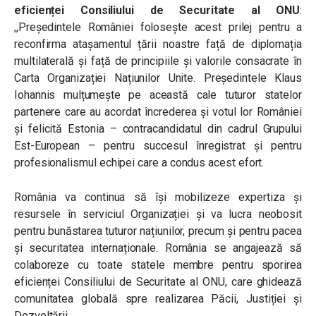
eficienței Consiliului de Securitate al ONU
:
,,Președintele României folosește acest prilej pentru a
reconfirma atașamentul țării noastre față de diplomația
multilaterală și față de principiile și valorile consacrate în
Carta Organizației Națiunilor Unite. Președintele Klaus
Iohannis mulțumește pe această cale tuturor statelor
partenere care au acordat încrederea și votul lor României
și felicită Estonia – contracandidatul din cadrul Grupului
Est-European – pentru succesul înregistrat și pentru
profesionalismul echipei care a condus acest efort.
România va continua să își mobilizeze expertiza și
resursele în serviciul Organizației și va lucra neobosit
pentru bunăstarea tuturor națiunilor, precum și pentru pacea
și securitatea internaționale. România se angajează să
colaboreze cu toate statele membre pentru sporirea
eficienței Consiliului de Securitate al ONU, care ghidează
comunitatea globală spre realizarea Păcii, Justiției și
Dezvoltării.