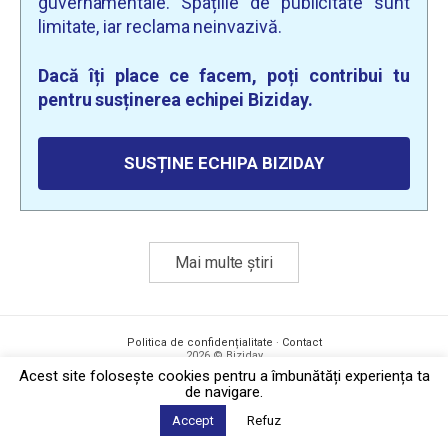
guvernamentale. Spațiile de publicitate sunt
limitate, iar reclama neinvazivă.
Dacă îți place ce facem, poți contribui tu
pentru susținerea echipei Biziday.
SUSȚINE ECHIPA BIZIDAY
Mai multe știri
Politica de confidențialitate
·
Contact
2026 © Biziday
Acest site foloseşte cookies pentru a îmbunătăți experiența ta
de navigare.
Accept
Refuz