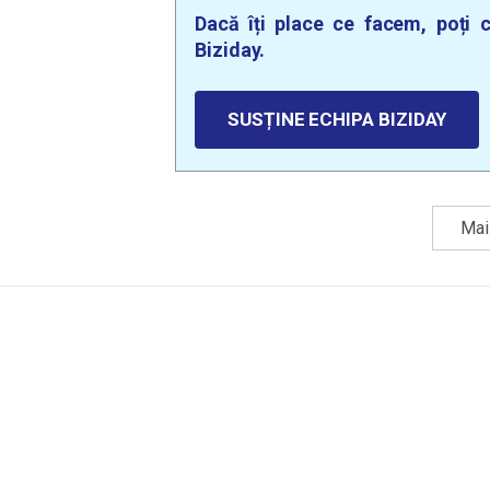
Dacă îți place ce facem, poți c
Biziday.
SUSȚINE ECHIPA BIZIDAY
Mai 