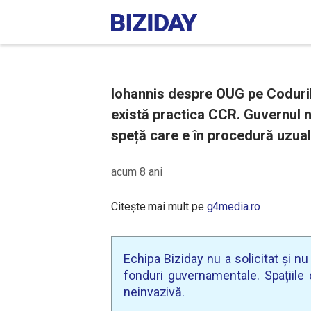
Iohannis despre OUG pe Codurile
există practica CCR. Guvernul n
speță care e în procedură uzual
acum 8 ani
Citește mai mult pe
g4media.ro
Echipa Biziday nu a solicitat și n
fonduri guvernamentale. Spațiile d
neinvazivă.