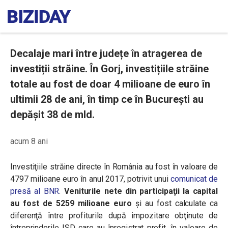
Decalaje mari între județe în atragerea de
investiții străine. În Gorj, investițiile străine
totale au fost de doar 4 milioane de euro în
ultimii 28 de ani, în timp ce în București au
depășit 38 de mld.
acum 8 ani
Investiţiile străine directe în România au fost în valoare de
4797 milioane euro în anul 2017, potrivit unui
comunicat de
presă al BNR
.
Veniturile nete din participaţii la capital
au fost de 5259 milioane euro
şi au fost calculate ca
diferenţă între profiturile după impozitare obţinute de
întreprinderile ISD care au înregistrat profit, în valoare de