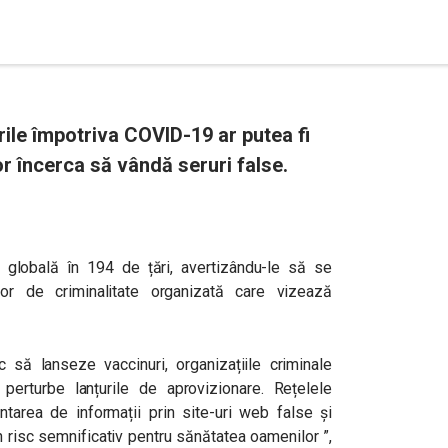
rile împotriva COVID-19 ar putea fi
or încerca să vândă seruri false.
ă globală în 194 de țări, avertizându-le să se
lor de criminalitate organizată care vizează
ă lanseze vaccinuri, organizațiile criminale
perturbe lanțurile de aprovizionare. Rețelele
tarea de informații prin site-uri web false și
n risc semnificativ pentru sănătatea oamenilor ”,