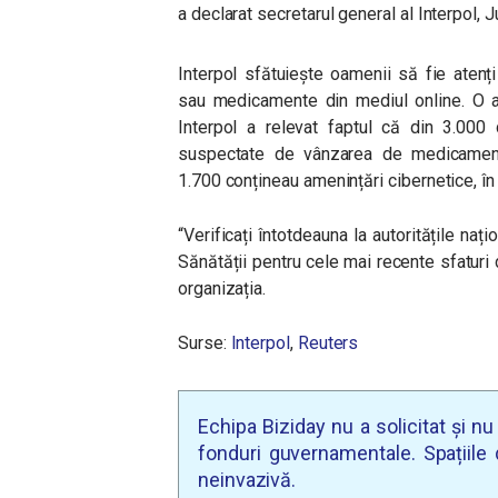
a declarat secretarul general al Interpol, 
Interpol sfătuiește oamenii să fie aten
sau medicamente din mediul online. O an
Interpol a relevat faptul că din 3.000 
suspectate de vânzarea de medicamente 
1.700 conțineau amenințări cibernetice, î
“Verificați întotdeauna la autoritățile na
Sănătății pentru cele mai recente sfaturi
organizația.
Surse:
Interpol
,
Reuters
Echipa Biziday nu a solicitat și n
fonduri guvernamentale. Spațiile d
neinvazivă.