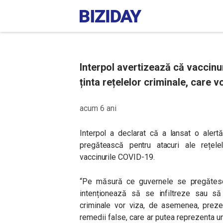
Interpol avertizează că vaccinu
ținta rețelelor criminale, care v
acum 6 ani
Interpol a declarat că a lansat o alert
pregătească pentru atacuri ale rețele
vaccinurile COVID-19.
“Pe măsură ce guvernele se pregătesc s
intenționează să se infiltreze sau să 
criminale vor viza, de asemenea, prezen
remedii false, care ar putea reprezenta u