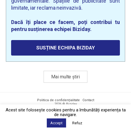
guvernamentale. Spațiile de publicitate sunt
limitate, iar reclama neinvazivă.
Dacă îți place ce facem, poți contribui tu
pentru susținerea echipei Biziday.
SUSȚINE ECHIPA BIZIDAY
Mai multe știri
Politica de confidențialitate
·
Contact
2026 © Biziday
Acest site foloseşte cookies pentru a îmbunătăți experiența ta
de navigare.
Accept
Refuz